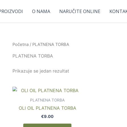
PROIZVODI
O NAMA
NARUČITE ONLINE
KONTA
Početna
/ PLATNENA TORBA
PLATNENA TORBA
Prikazuje se jedan rezultat
Ovaj
proizvod
PLATNENA TORBA
ima
OLI OIL PLATNENA TORBA
više
€
9.00
varijanti.
Opcije