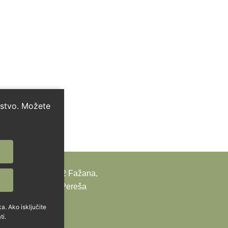
kustvo. Možete
a Maslina 3, 52212 Fažana,
 vlasnik Patrick Pereša
a. Ako isključite
ti.