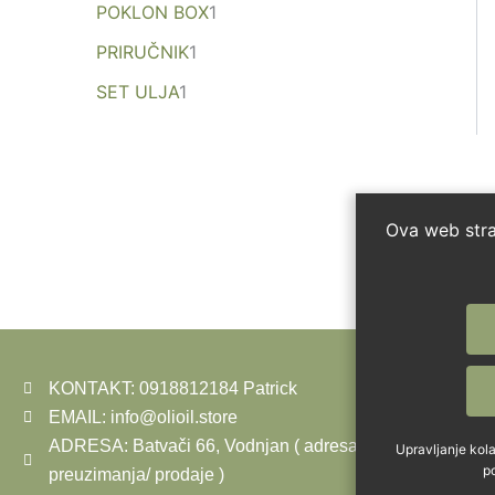
POKLON BOX
1
PRIRUČNIK
1
SET ULJA
1
Ova web stran
KONTAKT: 0918812184 Patrick
EMAIL: info@olioil.store
ADRESA: Batvači 66, Vodnjan ( adresa
Upravljanje kola
po
preuzimanja/ prodaje )