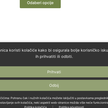
Odaberi opcije
se
mogu
odabrati
na
stranici
proizvoda
ica koristi kolačiće kako bi osigurala bolje korisničko is
ih prihvatiti ili odbiti.
Prihvati
Uvjeti poslovanja
OPG Pereša, Alej
Odbij
Politika privatnosti
OIB: 07384774121,
Politika kolačića
čićima: Pohranu čak i nužnih kolačića možete isključiti u postavkama preglednik
Podrška i reklamacije
stavljanje svih kolačića, neki aspekti web-stranice možda više neće funkcionira
Politika kolačića
|
Politika privatnosti