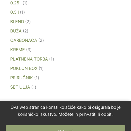
0.25 l
1
0.5 l
1
BLEND
2
BUŽA
2
CARBONACA
2
KREME
3
PLATNENA TORBA
1
POKLON BOX
1
PRIRUČNIK
1
SET ULJA
1
Ova web stranica koristi kolačiće kako bi osigurala bolje
korisničko iskustvo. Možete ih prihvatiti ili odbiti.
KONTAKT: 0918812184 Patrick