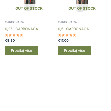
OUT OF STOCK
OUT OF STOCK
CARBONACA
CARBONACA
0,25 l CARBONACA
0,5 l CARBONACA
Ocijenjeno
Ocijenjeno
€
8.90
€
17.00
5.00
5.00
od 5
od 5
Pročitaj više
Pročitaj više